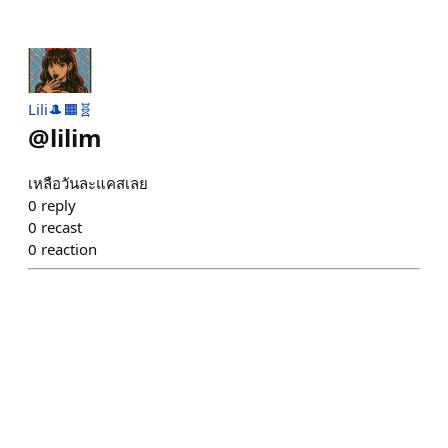
Lili🎩🟧🧬
@
lilim
เหลือวันละแคสเลย
0
reply
0
recast
0
reaction