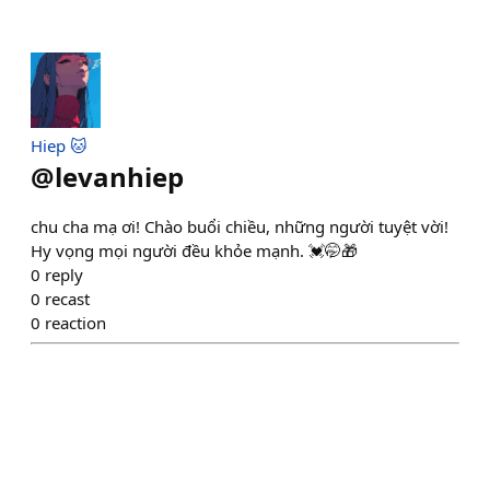
Hiep 🐱
@
levanhiep
chu cha mạ ơi! Chào buổi chiều, những người tuyệt vời!
Hy vọng mọi người đều khỏe mạnh. 💓🤭🎁
0
reply
0
recast
0
reaction