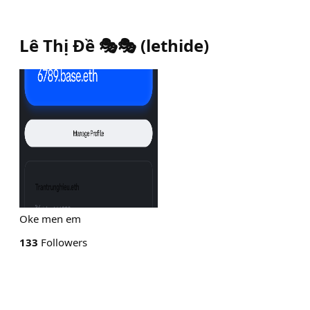
Lê Thị Đề 🎭🎭
(
lethide
)
Oke men em
133
Followers