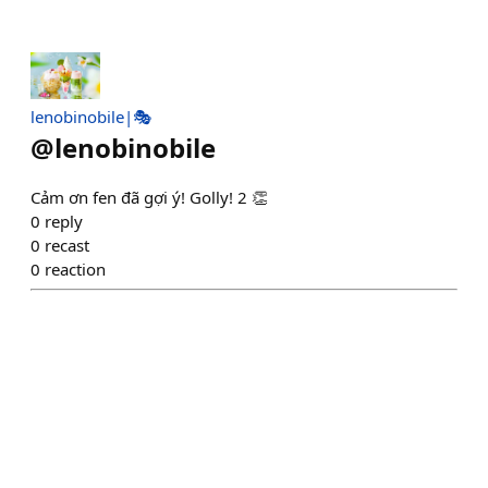
lenobinobile|🎭
@
lenobinobile
Cảm ơn fen đã gợi ý! Golly! 2 👏
0
reply
0
recast
0
reaction