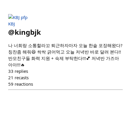
KBJ
@
kingbjk
나 너희랑 소통할라꼬 퇴근하자마자 오늘 한솥 포장해왔다?
칭찬좀 해줘😆 싹싹 긁어먹고 오늘 저녁반 바로 달려 본다!!
반모친구들 화력 지원 + 숙제 부탁한다!!!💕 저녁반 가즈아
아아!!!🔥
33
replies
21
recasts
59
reactions