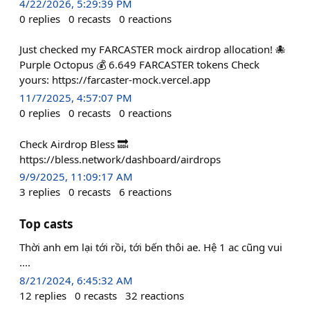
4/22/2026, 5:29:39 PM
0
replies
0
recasts
0
reactions
Just checked my FARCASTER mock airdrop allocation! 🐙
Purple Octopus 💰 6.649 FARCASTER tokens Check
yours: https://farcaster-mock.vercel.app
11/7/2025, 4:57:07 PM
0
replies
0
recasts
0
reactions
Check Airdrop Bless 🔜
https://bless.network/dashboard/airdrops
9/9/2025, 11:09:17 AM
3
replies
0
recasts
6
reactions
Top casts
Thời anh em lại tới rồi, tới bến thôi ae. Hệ 1 ac cũng vui
....
8/21/2024, 6:45:32 AM
12
replies
0
recasts
32
reactions