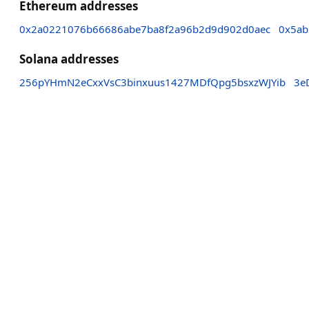
Ethereum addresses
0x2a0221076b66686abe7ba8f2a96b2d9d902d0aec
0x5ab
Solana addresses
256pYHmN2eCxxVsC3binxuus1427MDfQpg5bsxzWJYib
3e