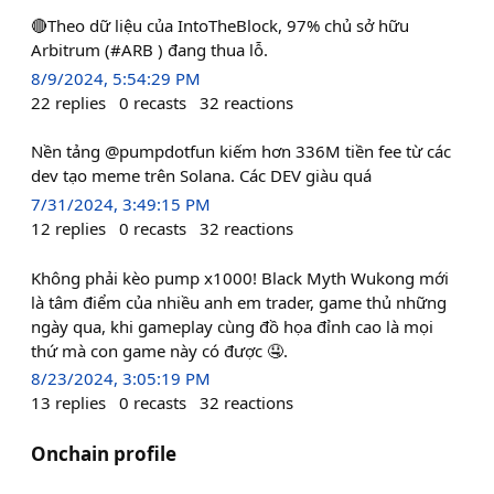
🔴Theo dữ liệu của IntoTheBlock, 97% chủ sở hữu
Arbitrum (#ARB ) đang thua lỗ.
8/9/2024, 5:54:29 PM
22
replies
0
recasts
32
reactions
Nền tảng @pumpdotfun kiếm hơn 336M tiền fee từ các
dev tạo meme trên Solana. Các DEV giàu quá
7/31/2024, 3:49:15 PM
12
replies
0
recasts
32
reactions
Không phải kèo pump x1000! Black Myth Wukong mới
là tâm điểm của nhiều anh em trader, game thủ những
ngày qua, khi gameplay cùng đồ họa đỉnh cao là mọi
thứ mà con game này có được 🤤.
8/23/2024, 3:05:19 PM
13
replies
0
recasts
32
reactions
Onchain profile