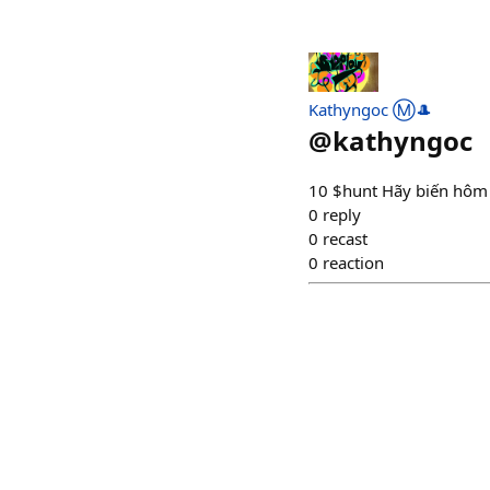
Kathyngoc Ⓜ️🎩
@
kathyngoc
10 $hunt Hãy biến hôm 
0
reply
0
recast
0
reaction