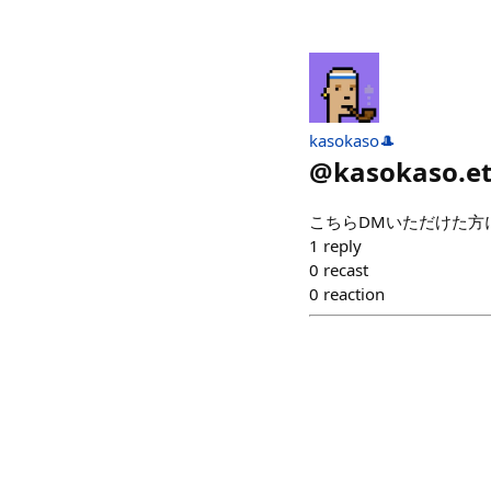
kasokaso🎩
@
kasokaso.e
こちらDMいただけた方
1
reply
0
recast
0
reaction