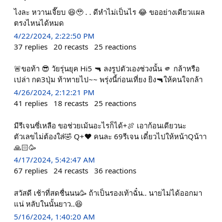
ไงละ หวานเจี๊ยบ 😆🥹 . . ดีหำไม่เป็นไร 😂 ขออย่างเดียวแผล
ตรงไหนได้หมด
4/22/2024, 2:22:50 PM
37
replies
20
recasts
25
reactions
🚨ขอท้า 😎 วัยรุ่นยุค Hi5 🔫 ลงรูปตัวเองช่วงนั้น 🫵 กล้าหรือ
เปล่า กด3ปุ่ม ท้าทายไป~~ พรุ่งนี้ก่อนเที่ยง ยิง🔫ให้คนใจกล้า
4/26/2024, 2:12:21 PM
41
replies
18
recasts
25
reactions
มีรีเจนซี่เหลือ ขอช่วยเม้นอะไรก็ได้+🍖 เอาก้อนเดียวนะ
ตัวเลขไม่ต้องใส่🤣 Q+❤️ คนละ 69รีเจน เดี๋ยวไปให้หน้าQน้าา
🙏🏻🥳
4/17/2024, 5:42:47 AM
67
replies
24
recasts
36
reactions
สวัสดี เช้าที่สดชื่นนน🥳 ถ้าเป็นรองเท้าฉั๋น.. นายไม่ได้ออกมา
แน่ หลับในนั้นยาว..😆
5/16/2024, 1:40:20 AM