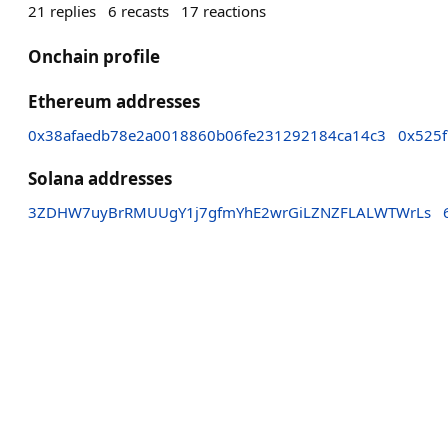
21
replies
6
recasts
17
reactions
Onchain profile
Ethereum addresses
0x38afaedb78e2a0018860b06fe231292184ca14c3
0x525
Solana addresses
3ZDHW7uyBrRMUUgY1j7gfmYhE2wrGiLZNZFLALWTWrLs