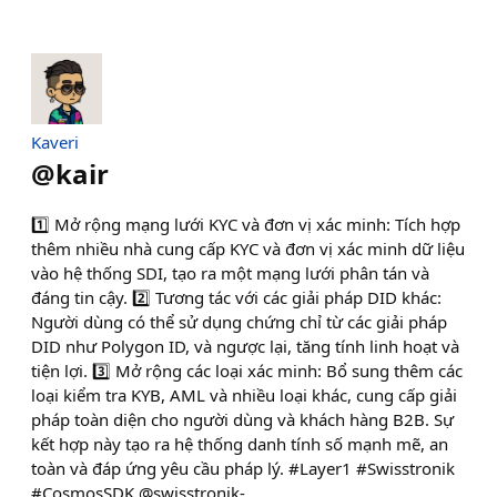
Kaveri
@
kair
1️⃣ Mở rộng mạng lưới KYC và đơn vị xác minh: Tích hợp
thêm nhiều nhà cung cấp KYC và đơn vị xác minh dữ liệu
vào hệ thống SDI, tạo ra một mạng lưới phân tán và
đáng tin cậy. 2️⃣ Tương tác với các giải pháp DID khác:
Người dùng có thể sử dụng chứng chỉ từ các giải pháp
DID như Polygon ID, và ngược lại, tăng tính linh hoạt và
tiện lợi. 3️⃣ Mở rộng các loại xác minh: Bổ sung thêm các
loại kiểm tra KYB, AML và nhiều loại khác, cung cấp giải
pháp toàn diện cho người dùng và khách hàng B2B. Sự
kết hợp này tạo ra hệ thống danh tính số mạnh mẽ, an
toàn và đáp ứng yêu cầu pháp lý. #Layer1 #Swisstronik
#CosmosSDK @swisstronik-