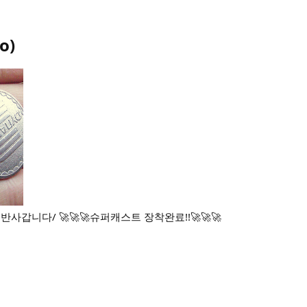
oo
)
 반사갑니다/ 🚀🚀🚀슈퍼캐스트 장착완료!!🚀🚀🚀