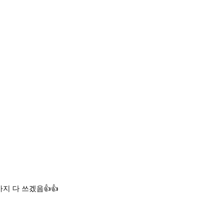
지 다 쓰겠음👍👍