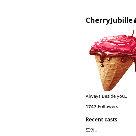
CherryJubille
Always Beside you..
1747
Followers
Recent casts
또잉..