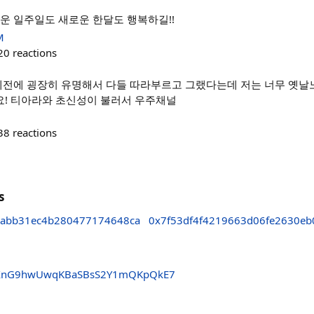
운 일주일도 새로운 한달도 행복하길!!
M
20
reactions
 예전에 굉장히 유명해서 다들 따라부르고 그랬다는데 저는 너무 옛날노
! 티아라와 초신성이 불러서 우주채널
38
reactions
s
abb31ec4b280477174648ca
0x7f53df4f4219663d06fe2630e
XnG9hwUwqKBaSBsS2Y1mQKpQkE7