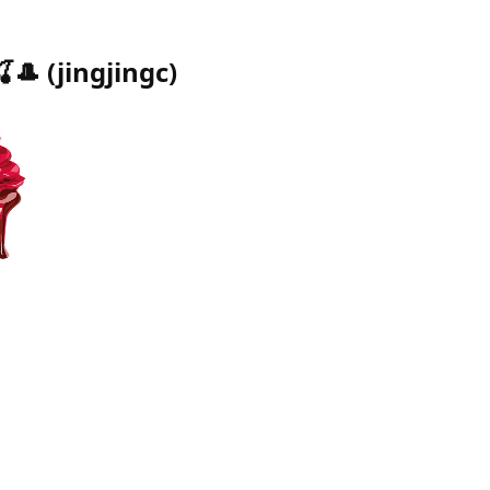
🍒🎩
(
jingjingc
)