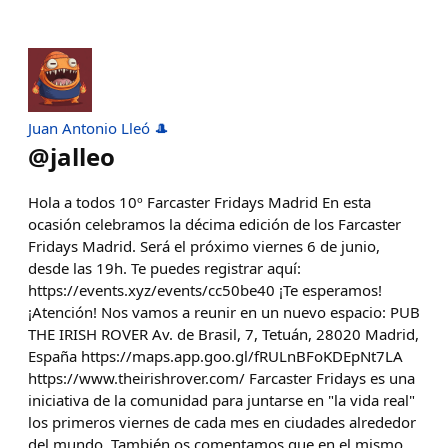
Juan Antonio Lleó 🎩
@
jalleo
Hola a todos 10º Farcaster Fridays Madrid En esta
ocasión celebramos la décima edición de los Farcaster
Fridays Madrid. Será el próximo viernes 6 de junio,
desde las 19h. Te puedes registrar aquí:
https://events.xyz/events/cc50be40 ¡Te esperamos!
¡Atención! Nos vamos a reunir en un nuevo espacio: PUB
THE IRISH ROVER Av. de Brasil, 7, Tetuán, 28020 Madrid,
España https://maps.app.goo.gl/fRULnBFoKDEpNt7LA
https://www.theirishrover.com/ Farcaster Fridays es una
iniciativa de la comunidad para juntarse en "la vida real"
los primeros viernes de cada mes en ciudades alrededor
del mundo. También os comentamos que en el mismo