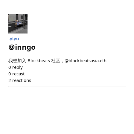
tytyu
@
inngo
我想加入 Blockbeats 社区，@blockbeatsasia.eth
0
reply
0
recast
2
reactions