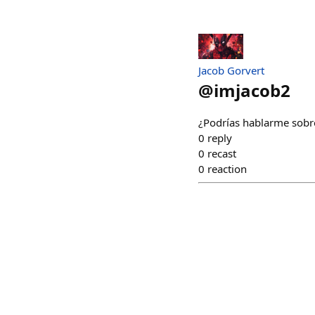
Jacob Gorvert
@
imjacob2
¿Podrías hablarme sobre
0
reply
0
recast
0
reaction