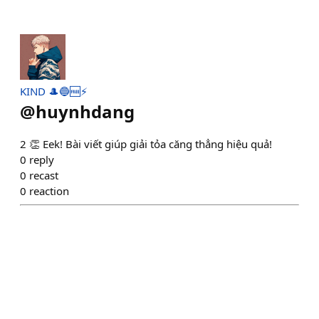
KIND 🎩🔵🆓⚡️
@
huynhdang
2 👏 Eek! Bài viết giúp giải tỏa căng thẳng hiệu quả!
0
reply
0
recast
0
reaction