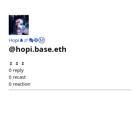
Hopi🎩🍖🎭🔵Ⓜ️
@
hopi.base.eth
🌷 🌷 🌷
0
reply
0
recast
0
reaction