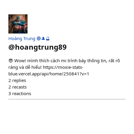
Hoàng Trung 🔵🎩🔮
@
hoangtrung89
😎 Wow! mình thích cách mi trình bày thông tin, rất rõ
ràng và dễ hiểu! https://moxie-stats-
blue.vercel.app/api/home/250841?v=1
2
replies
2
recasts
3
reactions