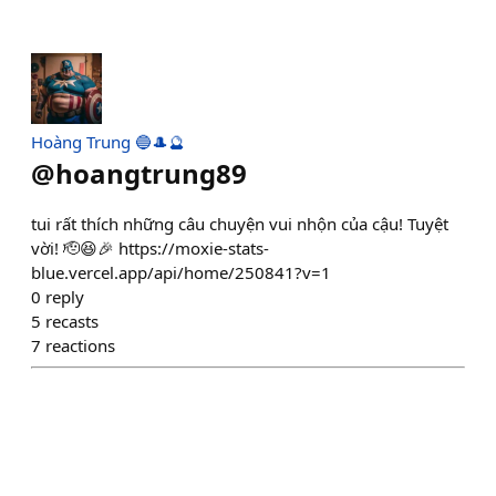
Hoàng Trung 🔵🎩🔮
@
hoangtrung89
tui rất thích những câu chuyện vui nhộn của cậu! Tuyệt
vời! 🫡😆🎉 https://moxie-stats-
blue.vercel.app/api/home/250841?v=1
0
reply
5
recasts
7
reactions