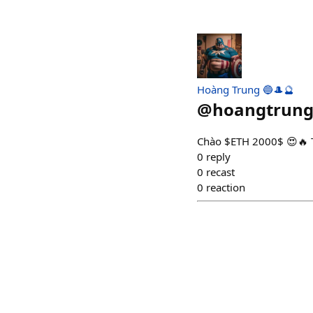
Hoàng Trung 🔵🎩🔮
@
hoangtrun
Chào $ETH 2000$ 😍🔥 Ta
0
reply
0
recast
0
reaction