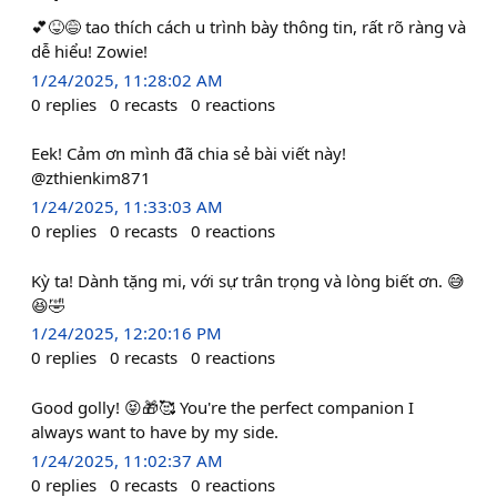
💕😝😅 tao thích cách u trình bày thông tin, rất rõ ràng và
dễ hiểu! Zowie!
1/24/2025, 11:28:02 AM
0
replies
0
recasts
0
reactions
Eek! Cảm ơn mình đã chia sẻ bài viết này!
@zthienkim871
1/24/2025, 11:33:03 AM
0
replies
0
recasts
0
reactions
Kỳ ta! Dành tặng mi, với sự trân trọng và lòng biết ơn. 😅
😆🤣
1/24/2025, 12:20:16 PM
0
replies
0
recasts
0
reactions
Good golly! 😝🎁🥰 You're the perfect companion I
always want to have by my side.
1/24/2025, 11:02:37 AM
0
replies
0
recasts
0
reactions