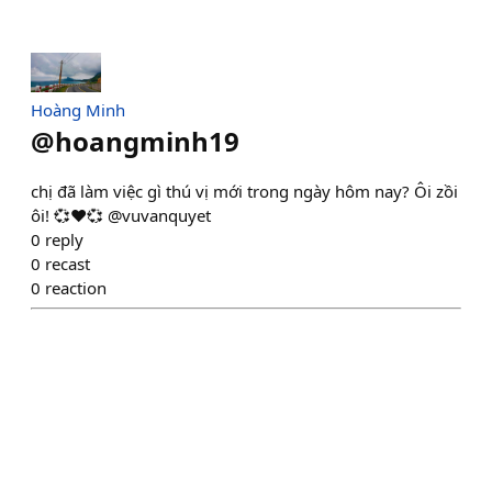
Hoàng Minh
@
hoangminh19
chị đã làm việc gì thú vị mới trong ngày hôm nay? Ôi zồi
ôi! 💞❤️💞 @vuvanquyet
0
reply
0
recast
0
reaction