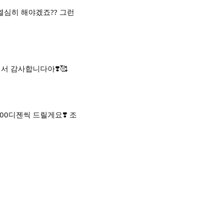
열심히 해야겠죠?? 그런
셔서 감사합니다아❣️🥰
00디젠씩 드릴게요❣️ 조