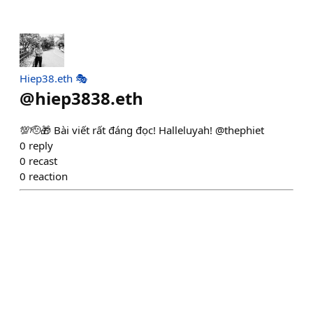
Hiep38.eth 🎭
@
hiep3838.eth
💯🫡🎁 Bài viết rất đáng đọc! Halleluyah! @thephiet
0
reply
0
recast
0
reaction