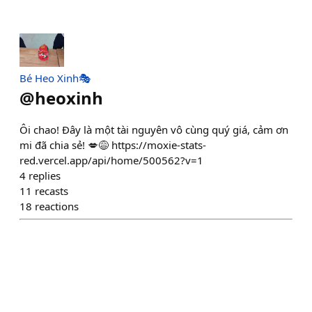
Bé Heo Xinh🎭
@
heoxinh
Ôi chao! Đây là một tài nguyên vô cùng quý giá, cảm ơn
mi đã chia sẻ! 💋😅 https://moxie-stats-
red.vercel.app/api/home/500562?v=1
4
replies
11
recasts
18
reactions