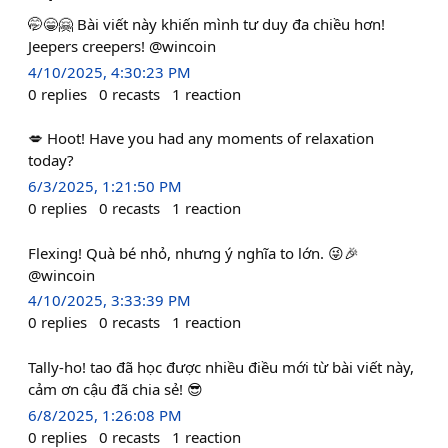
🤭😁🤗 Bài viết này khiến mình tư duy đa chiều hơn!
Jeepers creepers! @wincoin
4/10/2025, 4:30:23 PM
0
replies
0
recasts
1
reaction
💋 Hoot! Have you had any moments of relaxation
today?
6/3/2025, 1:21:50 PM
0
replies
0
recasts
1
reaction
Flexing! Quà bé nhỏ, nhưng ý nghĩa to lớn. 😜🎉
@wincoin
4/10/2025, 3:33:39 PM
0
replies
0
recasts
1
reaction
Tally-ho! tao đã học được nhiều điều mới từ bài viết này,
cảm ơn cậu đã chia sẻ! 😎
6/8/2025, 1:26:08 PM
0
replies
0
recasts
1
reaction