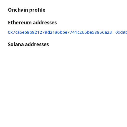
Onchain profile
Ethereum addresses
0x7ca6eb8b921279d21a6bbe7741c265be58856a23
0xd9
Solana addresses