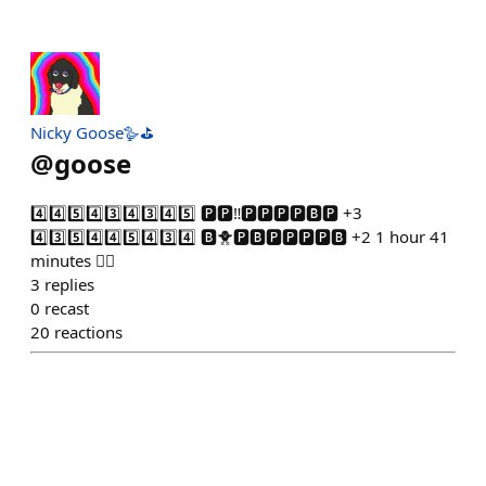
Nicky Goose🪿⛳️
@
goose
4️⃣4️⃣5️⃣4️⃣3️⃣4️⃣3️⃣4️⃣5️⃣ 🅿️🅿️‼️🅿️🅿️🅿️🅿️🅱️🅿️ +3
4️⃣3️⃣5️⃣4️⃣4️⃣5️⃣4️⃣3️⃣4️⃣ 🅱️🐥🅿️🅱️🅿️🅿️🅿️🅿️🅱️ +2 1 hour 41
minutes 🏃‍♂️
3
replies
0
recast
20
reactions