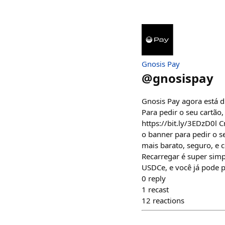
Gnosis Pay
@
gnosispay
Gnosis Pay agora está d
Para pedir o seu cartão,
https://bit.ly/3EDzD0l C
o banner para pedir o se
mais barato, seguro, e 
Recarregar é super simp
USDCe, e você já pode p
0
reply
1
recast
12
reactions