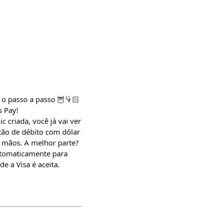
i o passo a passo 🦉👇🏻
s Pay!
c criada, você já vai ver
rtão de débito com dólar
m mãos. A melhor parte?
automaticamente para
 a Visa é aceita.