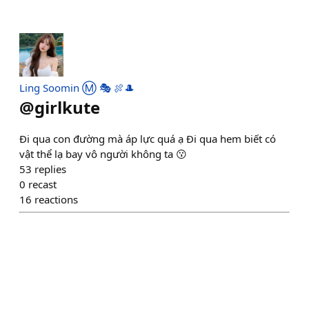
Ling Soomin Ⓜ️ 🎭 🍖🎩
@
girlkute
Đi qua con đường mà áp lực quá ạ Đi qua hem biết có
vật thể lạ bay vô người không ta 😗
53
replies
0
recast
16
reactions