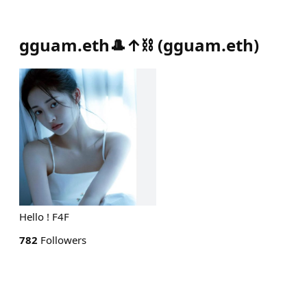
gguam.eth🎩↑⛓️
(
gguam.eth
)
Hello ! F4F
782
Followers