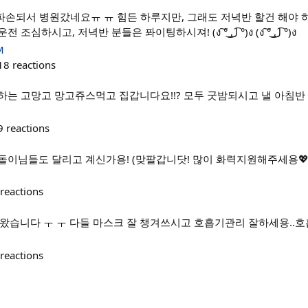
 파손되서 병원갔네요ㅠ ㅠ 힘든 하루지만, 그래도 저녁반 할건 해야 하
오늘 운전하시는 분들은 운전 조심하시고, 저녁반 분들은 퐈이팅하시져! (ง ͠° ͟ل͜ ͡°)ง (ง ͠° ͟ل͜ ͡°)ง
M
18
reactions
하는 고망고 망고쥬스먹고 집갑니다요!!? 모두 굿밤되시고 낼 아침반
9
reactions
돌이님들도 달리고 계신가용! (맞팔갑니닷! 많이 화력지원해주세용💖
reactions
뚫고 왔습니다 ㅜ ㅜ 다들 마스크 잘 챙겨쓰시고 호흡기관리 잘하세용..
reactions