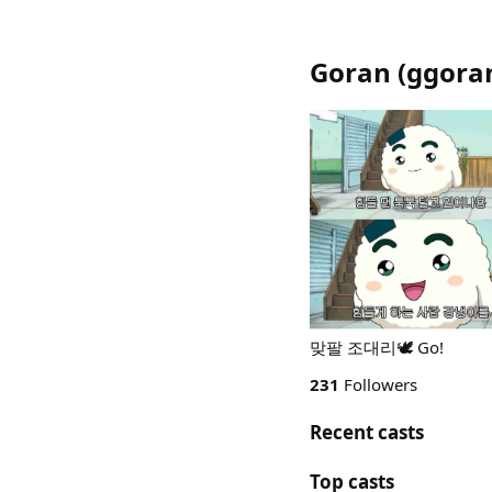
Goran
(
ggora
맞팔 조대리🕊 Go!
231
Followers
Recent casts
Top casts