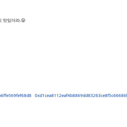
 맛있더라.😛
6ffe569fef68d8
0xd1cea8112eaf4b8869dd83263ce8f5c66686