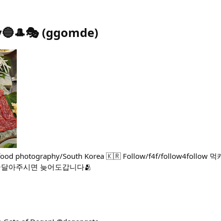
🔵🎩🎭
(
ggomde
)
💞 food photography/South Korea 🇰🇷 Follow/f4f/follow4fol
 댓글달아주시면 늦어도갑니다🫂