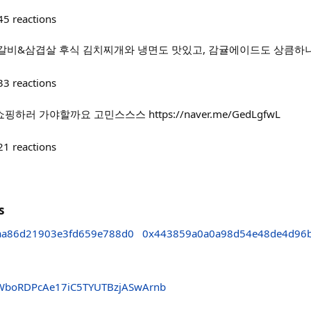
45
reactions
갈비&삼겹살 후식 김치찌개와 냉면도 맛있고, 감귤에이드도 상큼하니
33
reactions
핑하러 가야할까요 고민스스스 https://naver.me/GedLgfwL
21
reactions
s
aa86d21903e3fd659e788d0
0x443859a0a0a98d54e48de4d96b
oRDPcAe17iC5TYUTBzjASwArnb