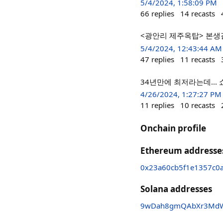
5/4/2024, 1:58:09 PM
66
replies
14
recasts
<광안리 제주옥탑> 본생
5/4/2024, 12:43:44 AM
47
replies
11
recasts
34년만에 최저라는데... 쇼
4/26/2024, 1:27:27 PM
11
replies
10
recasts
Onchain profile
Ethereum addresse
0x23a60cb5f1e1357c0
Solana addresses
9wDah8gmQAbXr3MdWb