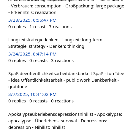
- Verbrauch: consumption - Großpackung: large package
- Erkenntnis: realization
3/28/2025, 6:56:47 PM
0
replies
1
recast
7
reactions
Langzeitstrategiedenken - Langzeit: long-term -
Strategie: strategy - Denken: thinking
3/24/2025, 8:47:14 PM
0
replies
0
recasts
3
reactions
Spaßideeöffentlichkeitsarbeitdankbarkeit Spaß - fun Idee
- idea Öffentlichkeitsarbeit - public work Dankbarkeit -
gratitude
3/7/2025, 10:41:02 PM
0
replies
0
recasts
0
reactions
Apokalypseüberlebensdepressionsnihilist - Apokalypse:
apocalypse - Überlebens: survival - Depressions:
depression - Nihilist: nihilist