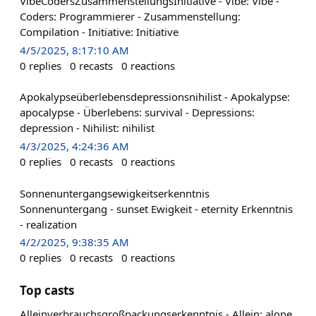
VibeCodersZusammenstellungsInitiative - Vibe: Vibe -
Coders: Programmierer - Zusammenstellung:
Compilation - Initiative: Initiative
4/5/2025, 8:17:10 AM
0
replies
0
recasts
0
reactions
Apokalypseüberlebensdepressionsnihilist - Apokalypse:
apocalypse - Überlebens: survival - Depressions:
depression - Nihilist: nihilist
4/3/2025, 4:24:36 AM
0
replies
0
recasts
0
reactions
Sonnenuntergangsewigkeitserkenntnis
Sonnenuntergang - sunset Ewigkeit - eternity Erkenntnis
- realization
4/2/2025, 9:38:35 AM
0
replies
0
recasts
0
reactions
Top casts
Alleinverbrauchsgroßpackungserkenntnis - Allein: alone