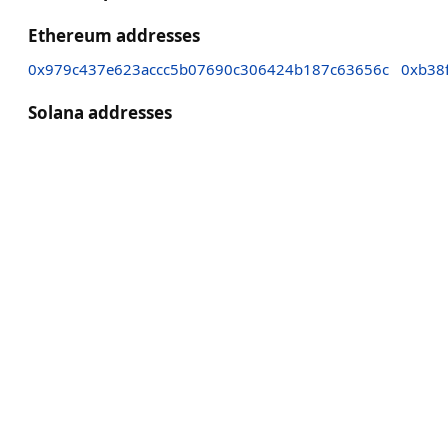
Ethereum addresses
0x979c437e623accc5b07690c306424b187c63656c
0xb38
Solana addresses