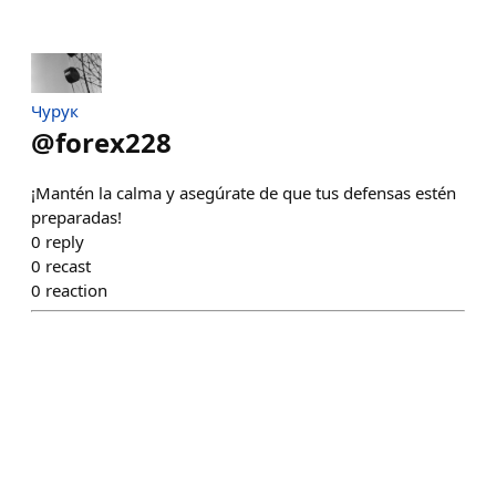
Чурук
@
forex228
¡Mantén la calma y asegúrate de que tus defensas estén
preparadas!
0
reply
0
recast
0
reaction