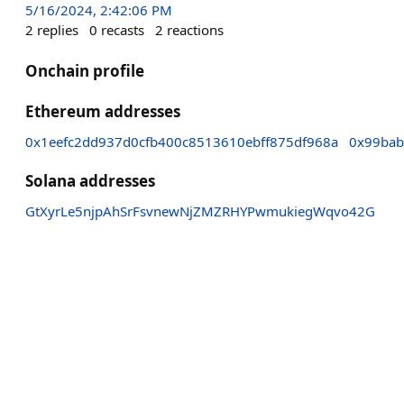
5/16/2024, 2:42:06 PM
2
replies
0
recasts
2
reactions
Onchain profile
Ethereum addresses
0x1eefc2dd937d0cfb400c8513610ebff875df968a
0x99bab
Solana addresses
GtXyrLe5njpAhSrFsvnewNjZMZRHYPwmukiegWqvo42G