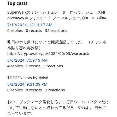
Top casts
SuperWalkのミントシミュレーター作って、シューズNFT
giveawayやってます！！ ノーマルシューズNFT × 3 🎁👟
7/19/2024, 12:14:17 AM
0
replies
0
recasts
32
reactions
昨日のホモ祭りについて解説追記しました。 （チャンネ
ル貼り忘れ再投稿）
https://cryptovalley.jp/2024/05/03/warpcast/
5/6/2024, 7:59:19 AM
4
replies
1
recast
3
reactions
$DEGEN stats by @ds8
5/2/2024, 9:31:09 PM
0
replies
0
recasts
2
reactions
おい、ブックマーク消化しろよ、毎日シコシコブクマだけ
つけて行動しないとか終わってるだろ、やれよ。 自分に
言っています。