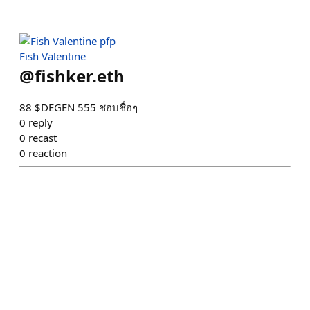
Fish Valentine
@
fishker.eth
88 $DEGEN 555 ชอบชื่อๆ
0
reply
0
recast
0
reaction