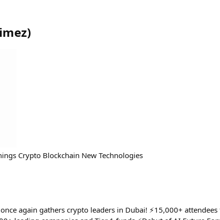
timez
)
nings Crypto Blockchain New Technologies
 once again gathers crypto leaders in Dubai! ⚡️15,000+ attendees