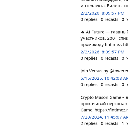
интеллекта. Билеты со
2/2/2026, 8:09:57 PM
0
replies
0
recasts
0
r
🔥 AI Future — главн
участников, 200+ спи
промокоду fintimez: ht
2/2/2026, 8:09:57 PM
0
replies
0
recasts
0
r
Join Versus by @towerec
5/15/2025, 10:42:08 A
0
replies
0
recasts
0
r
Crypto Mason Game – 
прокачивай персонаже
Game. https://fintimez.
7/20/2024, 11:45:07 A
2
replies
0
recasts
1
r