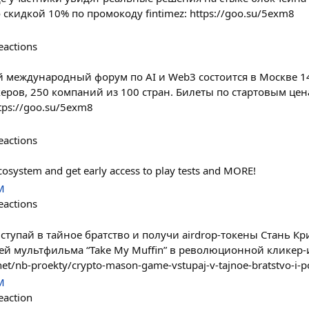
 скидкой 10% по промокоду fintimez: https://goo.su/5exm8
eactions
ый международный форум по AI и Web3 состоится в Москве 14
керов, 250 компаний из 100 стран. Билеты по стартовым цен
tps://goo.su/5exm8
eactions
osystem and get early access to play tests and MORE!
M
eactions
вступай в тайное братство и получи airdrop-токены Стань К
й мультфильма “Take My Muffin” в революционной кликер-
net/nb-proekty/crypto-mason-game-vstupaj-v-tajnoe-bratstvo-i-p
M
eaction