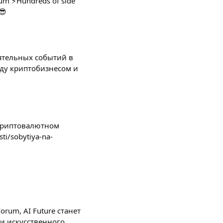
rum ⚡️Hundreds of side
😎
иятельных событий в
жду криптобизнесом и
 криптовалютном
ti/sobytiya-na-
rum, AI Future станет
и искусственного