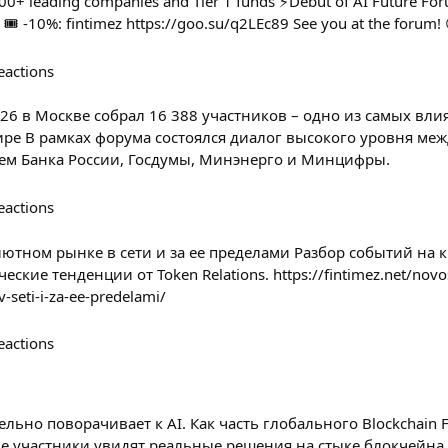
200+ leading companies and Tier 1 funds ⚡️Debut of AI Future Fo
 🎟 -10%: fintimez https://goo.su/q2LEc89 See you at the forum! 
eactions
2026 в Москве собрал 16 388 участников – одно из самых вл
мире В рамках форума состоялся диалог высокого уровня ме
ием Банка России, Госдумы, Минэнерго и Минцифры.
eactions
ютном рынке в сети и за ее пределами Разбор событий на
кие тенденции от Token Relations. https://fintimez.net/novos
-seti-i-za-ee-predelami/
eactions
ьно поворачивает к AI. Как часть глобального Blockchain Fo
е участники увидят реальные решения на стыке блокчейна 