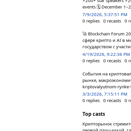
⚡️200+ star speakers ⚡️
events 🗓️ December 1–2
7/9/2026, 5:37:51 PM
0
replies
0
recasts
0
r
🚀 Blockchain Forum 
сфере крипто и AI в 
государством с участ
4/19/2026, 9:22:36 PM
0
replies
0
recasts
0
r
События на криптовал
рынке, макроэкономичес
kriptovalyutnom-rynke-v
3/3/2026, 7:15:11 PM
0
replies
0
recasts
0
r
Top casts
Крипторынок стремител
первой площадкой, гд