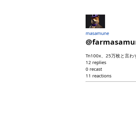
masamune
@
farmasamu
Tn100x、25万枚と
12
replies
0
recast
11
reactions