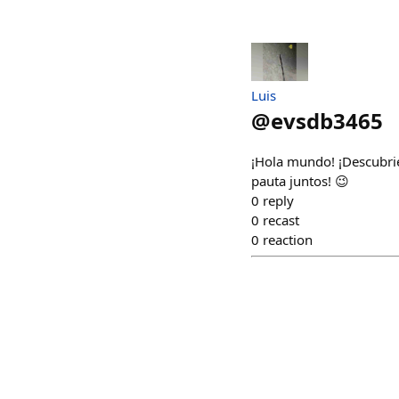
Luis
@
evsdb3465
¡Hola mundo! ¡Descubri
pauta juntos! 😉
0
reply
0
recast
0
reaction