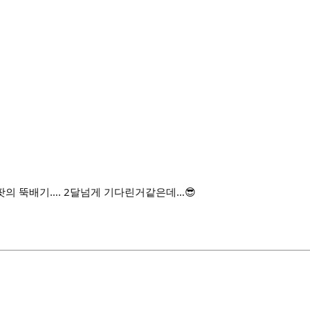
팟의 뚝배기…. 2달넘게 기다린거같은데…😎