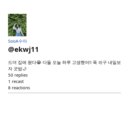
SooA수아
@
ekwj11
드뎌 집에 왔다😭 다들 오늘 하루 고생했어!! 푹 쉬구 내일보
자 굿밤🌙
50
replies
1
recast
8
reactions