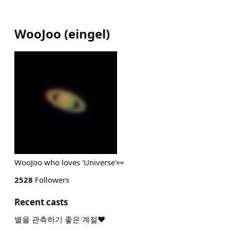
WooJoo
(
eingel
)
WooJoo who loves 'Universe'👀
2528
Followers
Recent casts
별을 관측하기 좋은 계절❤️