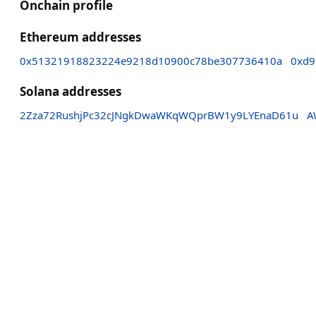
Onchain profile
Ethereum addresses
0x51321918823224e9218d10900c78be307736410a
0xd9
Solana addresses
2Zza72RushjPc32cJNgkDwaWKqWQprBW1y9LYEnaD61u
A