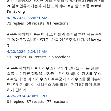
#우주 파헤치기 #지구 이외 천체의 첫 발자국 #1969년 7월
20일 #'인류에게는 위대한 도약이다' #닐 암스트롱 #Neal,
I'm Strong
4/18/2024, 8:26:31 AM
73
replies
58
recasts
81
reactions
#우주 파헤치기 #는 아니고, 아들과 놀기로 하여 저는 육퇴
후 돌아오겠습니다. #제겐 '가족'이 '우주'입니다. #I luv ya
:)
4/20/2024, 6:24:19 AM
110
replies
68
recasts
95
reactions
# 우주 파헤치기 # 시리우스가 2개가 맞나요? 라는 질문이
속출.... # 다른 정답을 보자면... # 현재 빛나는건 시리우스
A # 옆에 '점'이 시리우스 B # 누군가 시리우스를 물어본다
면! # 밝게 빛나는 시리우스 A를 말하는건가요? 라며 도도
하게 답하기
4/26/2024, 4:38:13 PM
81
replies
37
recasts
77
reactions