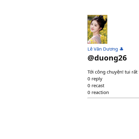
Lê Văn Dương 🎩
@
duong26
Tới công chuyện! tui rấ
0
reply
0
recast
0
reaction