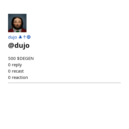
dujo 🎩↑🔵
@
dujo
500 $DEGEN
0
reply
0
recast
0
reaction