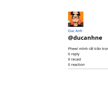
Duc Anh
@
ducanhne
Phew! mình rất trân tr
0
reply
0
recast
0
reaction