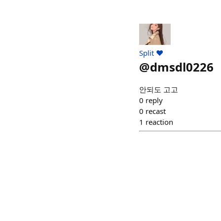
Split ❤️
@
dmsdl0226
안되도 고고
0
reply
0
recast
1
reaction