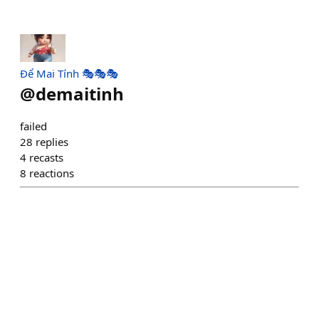
Để Mai Tính 🎭🎭🎭
@
demaitinh
failed
28
replies
4
recasts
8
reactions