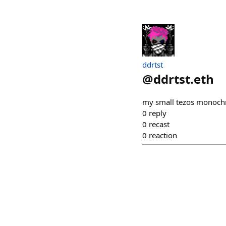
ddrtst
@
ddrtst.eth
my small tezos monochr
0
reply
0
recast
0
reaction