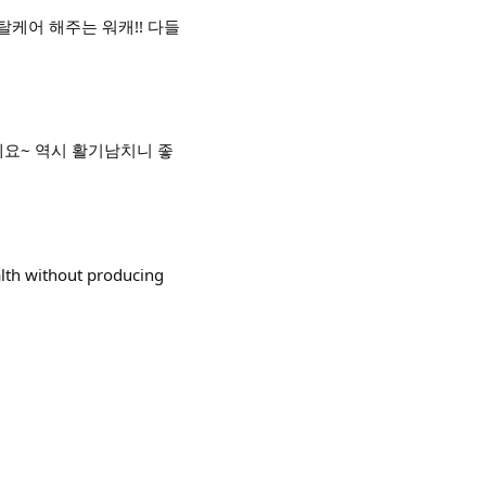
탈케어 해주는 워캐!! 다들
네요~ 역시 활기남치니 좋
lth without producing