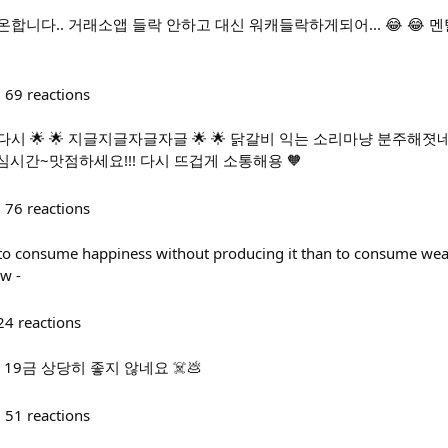
합니다.. 거래소앱 들락 안하고 대신 워캐들락하게되어... 😂 😂 멘
69
reactions
시 🌟 🌟 지글지글자글자글 🌟 🌟 닭갈비 익는 소리마냥 분주해졋
시간~맛점하세요!!! 다시 뜨겁게 소통해용 🧡
76
reactions
to consume happiness without producing it than to consume wea
aw -
24
reactions
🐜 19금 상당히 좋지 않네요 ☠️💩
51
reactions