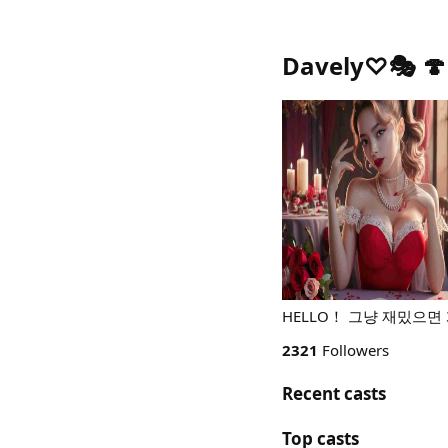
Davely♡🎭 🍄
HELLO！ 그냥 재밌으면
2321
Followers
Recent casts
Top casts